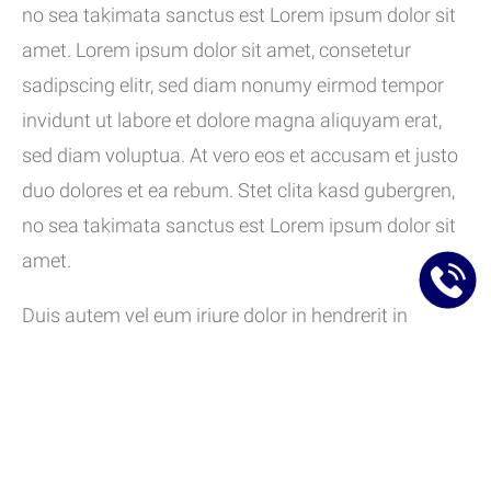
no sea takimata sanctus est Lorem ipsum dolor sit
amet. Lorem ipsum dolor sit amet, consetetur
sadipscing elitr, sed diam nonumy eirmod tempor
invidunt ut labore et dolore magna aliquyam erat,
sed diam voluptua. At vero eos et accusam et justo
duo dolores et ea rebum. Stet clita kasd gubergren,
no sea takimata sanctus est Lorem ipsum dolor sit
amet.
Duis autem vel eum iriure dolor in hendrerit in
vulputate velit esse molestie consequat, vel illum
dolore eu feugiat nulla facilisis at vero eros et
accumsan et iusto odio dignissim qui blandit
praesent luptatum zzril delenit augue duis dolore te
feugait nulla facilisi. Lorem ipsum dolor sit amet,